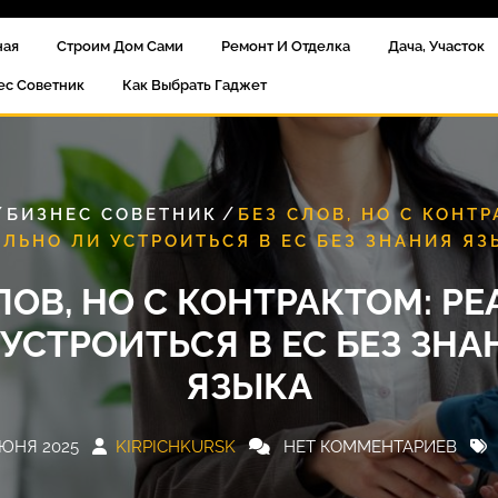
ная
Строим Дом Сами
Ремонт И Отделка
Дача, Участок
ес Советник
Как Выбрать Гаджет
/
/
БИЗНЕС СОВЕТНИК
БЕЗ СЛОВ, НО С КОНТР
АЛЬНО ЛИ УСТРОИТЬСЯ В ЕС БЕЗ ЗНАНИЯ ЯЗ
ЛОВ, НО С КОНТРАКТОМ: Р
 УСТРОИТЬСЯ В ЕС БЕЗ ЗНА
ЯЗЫКА
ИЮНЯ 2025
KIRPICHKURSK
НЕТ КОММЕНТАРИЕВ