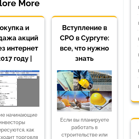
lore More
окупка и
Вступление в
дажа акций
СРО в Сургуте:
ез интернет
все, что нужно
2017 году |
знать
ие начинающие
Если вы планируете
инвесторы
работать в
ересуются, как
строительстве или
ходит торговля