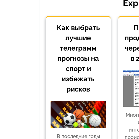
Exp
Как выбрать
П
лучшие
про
телеграмм
чер
прогнозы на
в 
спорт и
избежать
рисков
Мног
инт
В последние годы
проис