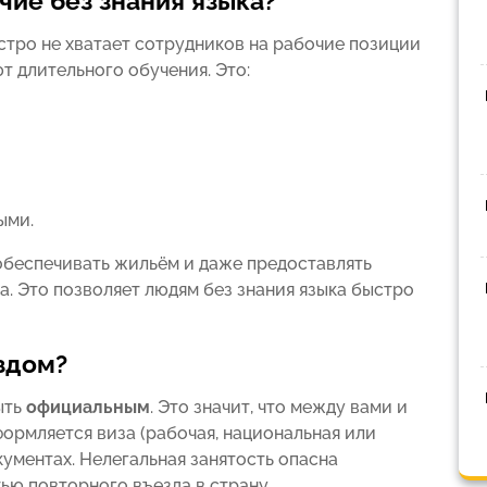
ие без знания языка?
стро не хватает сотрудников на рабочие позиции
т длительного обучения. Это:
ыми.
 обеспечивать жильём и даже предоставлять
. Это позволяет людям без знания языка быстро
здом?
ыть
официальным
. Это значит, что между вами и
ормляется виза (рабочая, национальная или
кументах. Нелегальная занятость опасна
ю повторного въезда в страну.