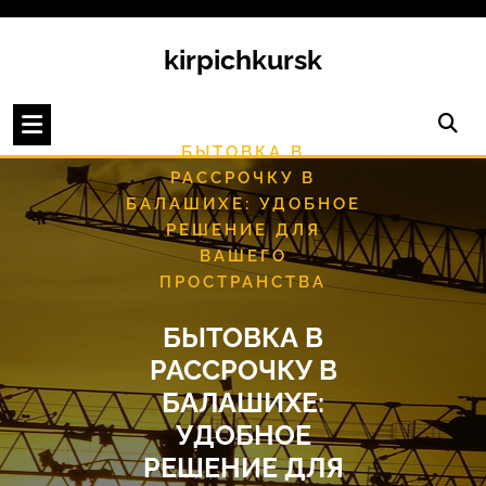
Перейти
к
kirpichkursk
содержимому
/
HOME
/
UNCATEGORISED
БЫТОВКА В
РАССРОЧКУ В
БАЛАШИХЕ: УДОБНОЕ
РЕШЕНИЕ ДЛЯ
ВАШЕГО
ПРОСТРАНСТВА
БЫТОВКА В
РАССРОЧКУ В
БАЛАШИХЕ:
УДОБНОЕ
РЕШЕНИЕ ДЛЯ