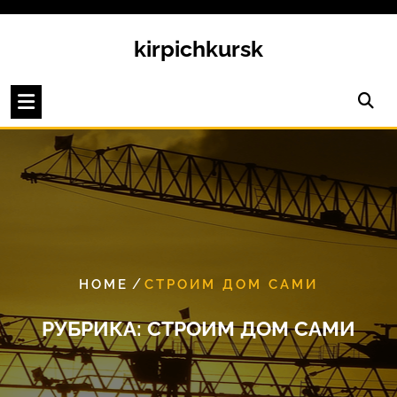
Перейти
к
kirpichkursk
содержимому
/
HOME
СТРОИМ ДОМ САМИ
РУБРИКА:
СТРОИМ ДОМ САМИ