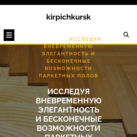
Перейти
к
kirpichkursk
содержимому
/
HOME
РЕМОНТ И
/
ОТДЕЛКА
ИССЛЕДУЯ
ВНЕВРЕМЕННУЮ
ЭЛЕГАНТНОСТЬ И
БЕСКОНЕЧНЫЕ
ВОЗМОЖНОСТИ
ПАРКЕТНЫХ ПОЛОВ
ИССЛЕДУЯ
ВНЕВРЕМЕННУЮ
ЭЛЕГАНТНОСТЬ
И БЕСКОНЕЧНЫЕ
ВОЗМОЖНОСТИ