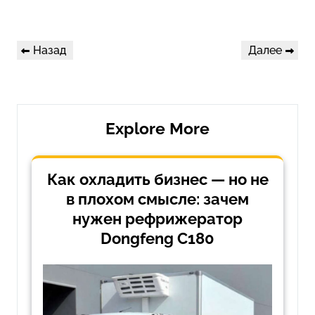
Навигация
Предыдущая
Следующая
Назад
Далее
по
запись
запись
записям
Explore More
Как охладить бизнес — но не
в плохом смысле: зачем
нужен рефрижератор
Dongfeng C180