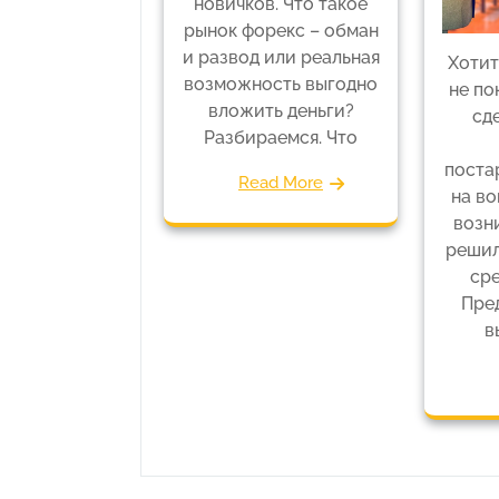
новичков. Что такое
рынок форекс – обман
и развод или реальная
Хотит
возможность выгодно
не по
вложить деньги?
сд
Разбираемся. Что
поста
Read More
на во
возни
решил
сре
Пред
в