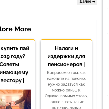
Следующая
Далее
запись
lore More
 купить пай
Налоги и
2019 году?
издержки для
Советы
пенсионеров |
чинающему
Вопросом о том, как
накопить на пенсию,
вестору |
нужно задаться как
можно раньше.
Однако, помимо этого,
важно знать, какие
потенциальные