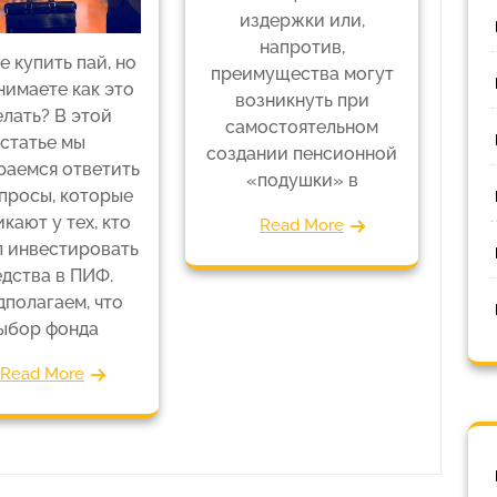
издержки или,
напротив,
е купить пай, но
преимущества могут
нимаете как это
возникнуть при
елать? В этой
самостоятельном
статье мы
создании пенсионной
раемся ответить
«подушки» в
просы, которые
кают у тех, кто
Read More
 инвестировать
дства в ПИФ.
полагаем, что
ыбор фонда
Read More