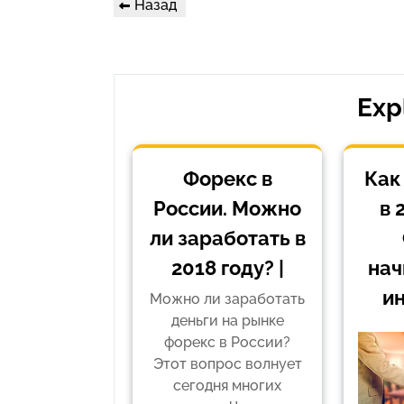
Предыдущая
Назад
по
запись
записям
Exp
Форекс в
Как
России. Можно
в 
ли заработать в
2018 году? |
на
ин
Можно ли заработать
деньги на рынке
форекс в России?
Этот вопрос волнует
сегодня многих