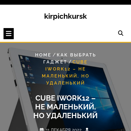
Перейти
к
kirpichkursk
содержимому
/
HOME
КАК ВЫБРАТЬ
/
ГАДЖЕТ
CUBE
IWORK12 – НЕ
МАЛЕНЬКИЙ, НО
УДАЛЕНЬКИЙ
CUBE IWORK12 –
НЕ МАЛЕНЬКИЙ,
НО УДАЛЕНЬКИЙ
11 ДЕКАБРЯ 2022