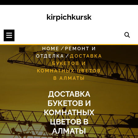
Перейти
к
kirpichkursk
содержимому
/
HOME
РЕМОНТ И
/
ОТДЕЛКА
ДОСТАВКА
БУКЕТОВ И
КОМНАТНЫХ ЦВЕТОВ
В АЛМАТЫ
ДОСТАВКА
БУКЕТОВ И
КОМНАТНЫХ
ЦВЕТОВ В
АЛМАТЫ