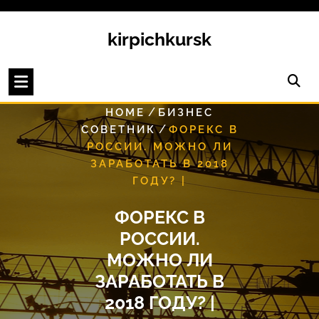
Перейти
к
kirpichkursk
содержимому
/
HOME
БИЗНЕС
/
СОВЕТНИК
ФОРЕКС В
РОССИИ. МОЖНО ЛИ
ЗАРАБОТАТЬ В 2018
ГОДУ? |
ФОРЕКС В
РОССИИ.
МОЖНО ЛИ
ЗАРАБОТАТЬ В
2018 ГОДУ? |