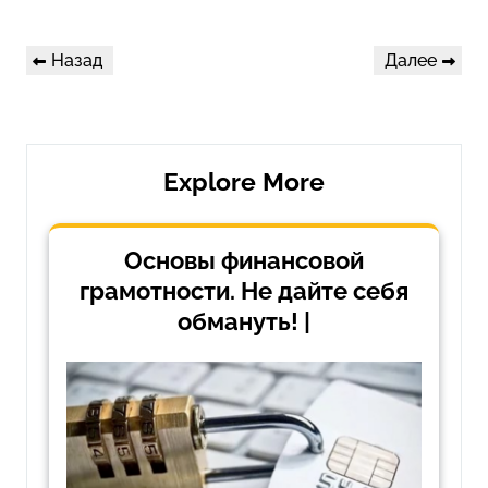
Навигация
Предыдущая
Следующая
Назад
Далее
по
запись
запись
записям
Explore More
Основы финансовой
грамотности. Не дайте себя
обмануть! |