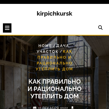
Перейти
к
kirpichkursk
содержимому
/
HOME
ДАЧА,
/
УЧАСТОК
КАК
ПРАВИЛЬНО И
РАЦИОНАЛЬНО
УТЕПЛИТЬ ДОМ
КАК ПРАВИЛЬНО
И РАЦИОНАЛЬНО
УТЕПЛИТЬ ДОМ
11 ДЕКАБРЯ 2022