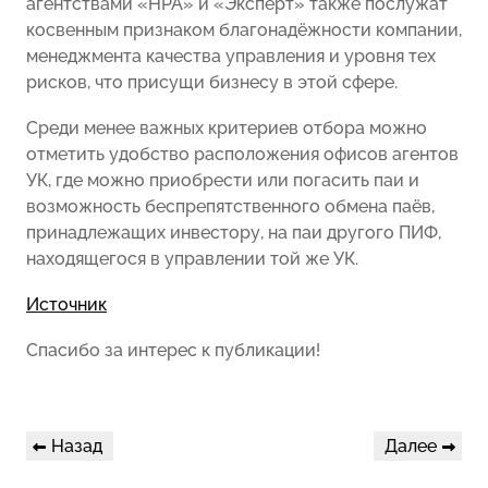
агентствами «НРА» и «Эксперт» также послужат
косвенным признаком благонадёжности компании,
менеджмента качества управления и уровня тех
рисков, что присущи бизнесу в этой сфере.
Среди менее важных критериев отбора можно
отметить удобство расположения офисов агентов
УК, где можно приобрести или погасить паи и
возможность беспрепятственного обмена паёв,
принадлежащих инвестору, на паи другого ПИФ,
находящегося в управлении той же УК.
Источник
Спасибо за интерес к публикации!
Навигация
Предыдущая
Следующая
Назад
Далее
по
запись
запись