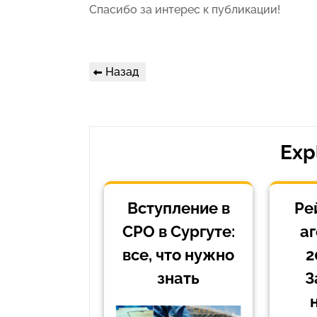
Спасибо за интерес к публикации!
Навигация
Предыдущая
Назад
по
запись
записям
Exp
Вступление в
Ре
СРО в Сургуте:
аг
все, что нужно
2
знать
З