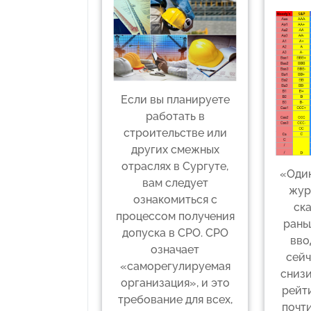
Если вы планируете
работать в
строительстве или
других смежных
отраслях в Сургуте,
«Оди
вам следует
жур
ознакомиться с
ска
процессом получения
рань
допуска в СРО. СРО
вво
означает
сейч
«саморегулируемая
снизи
организация», и это
рейти
требование для всех,
почти