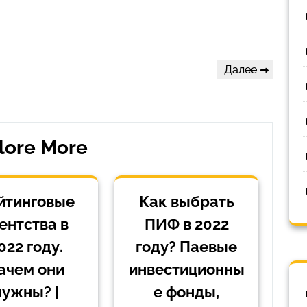
Следующая
Далее
запись
lore More
йтинговые
Как выбрать
ентства в
ПИФ в 2022
022 году.
году? Паевые
ачем они
инвестиционны
нужны? |
е фонды,