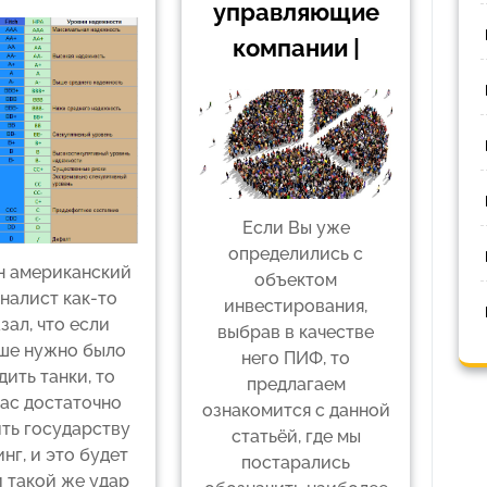
управляющие
компании |
Если Вы уже
определились с
н американский
объектом
налист как-то
инвестирования,
зал, что если
выбрав в качестве
ше нужно было
него ПИФ, то
дить танки, то
предлагаем
ас достаточно
ознакомится с данной
ть государству
статьёй, где мы
нг, и это будет
постарались
 такой же удар