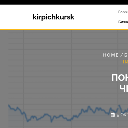
Перейти
к
Глав
kirpichkursk
содержимому
Бизн
/
HOME
Б
Ч
ПО
Ч
9 ОК