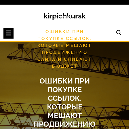
Перейти
к
kirpichkursk
содержимому
/
HOME
/
UNCATEGORISED
ОШИБКИ ПРИ
ПОКУПКЕ ССЫЛОК,
КОТОРЫЕ МЕШАЮТ
ПРОДВИЖЕНИЮ
САЙТА И СЛИВАЮТ
БЮДЖЕТ
ОШИБКИ ПРИ
ПОКУПКЕ
ССЫЛОК,
КОТОРЫЕ
МЕШАЮТ
ПРОДВИЖЕНИЮ