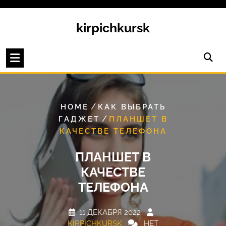
Перейти
к
kirpichkursk
содержимому
/
HOME
КАК ВЫБРАТЬ
/
ГАДЖЕТ
ПЛАНШЕТ В
КАЧЕСТВЕ ТЕЛЕФОНА
ПЛАНШЕТ В
КАЧЕСТВЕ
ТЕЛЕФОНА
11 ДЕКАБРЯ 2022
KIRPICHKURSK
НЕТ