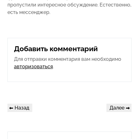
пропустили интересное обсуждение. Естественно,
есть мессенджер.
Добавить комментарий
Для отправки комментария вам необходимо
авторизоваться
.
Навигация
Предыдущая
Следующая
Назад
Далее
по
запись
запись
записям