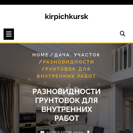
Перейти
к
kirpichkursk
содержимому
/
HOME
ДАЧА, УЧАСТОК
/
РАЗНОВИДНОСТИ
ГРУНТОВОК ДЛЯ
ВНУТРЕННИХ РАБОТ
РАЗНОВИДНОСТИ
ГРУНТОВОК ДЛЯ
ВНУТРЕННИХ
РАБОТ