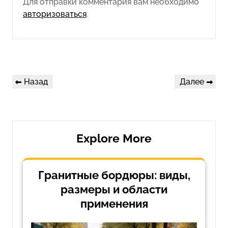
Для отправки комментария вам необходимо
авторизоваться
.
Навигация
Предыдущая
Следующая
Назад
Далее
по
запись
запись
записям
Explore More
Гранитные бордюры: виды,
размеры и области
применения