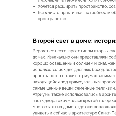
инсоляции, а также если хотят сэкон
Хочется расширить пространство, со
Есть чисто практичная потребность 
пространство
Второй свет в доме: истор
Вероятнее всего, прототипом вторых с
домах. Изначально они представляли соб
хорошо освещенный солнцем и снабженн
использовались дня дневных бесед, встр
пространство в таких атриумах занимал
находящийся под прямоугольным проемо
самые ценные вещи: семейные реликвии, 
Атриумы также использовались в архите
часть двора окружалась крытой галерее
многоэтажных домов, где они воплощал
увидеть и сейчас в архитектуре Санкт-П