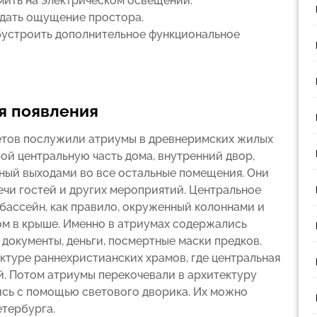
омить на электрическом освещении.
здать ощущение простора.
обустроить дополнительное функциональное
ия появления
ветов послужили атриумы в древнеримских жилых
ой центральную часть дома, внутренний двор,
ый выходами во все остальные помещения. Они
ечи гостей и других мероприятий. Центральное
 бассейн, как правило, окруженный колоннами и
м в крыше. Именно в атриумах содержались
документы, деньги, посмертные маски предков.
ктуре раннехристианских храмов, где центральная
й. Потом атриумы перекочевали в архитектуру
ись с помощью светового дворика. Их можно
етербурга.