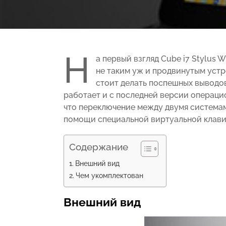
Н
а первый взгляд Cube i7 Stylus 
не таким уж и продвинутым устро
стоит делать поспешных выводов
работает и с последней версии операцио
что переключение между двумя система
помощи специальной виртуальной клав
Содержание
Внешний вид
Чем укомплектован
Внешний вид