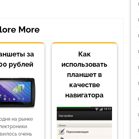
запись
lore More
аншеты за
Как
00 рублей
использовать
планшет в
качестве
навигатора
одня на рынке
лектроники
вилось очень