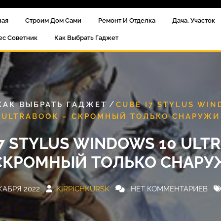
ная
Строим Дом Сами
Ремонт И Отделка
Дача, Участок
ес Советник
Как Выбрать Гаджет
/
КАК ВЫБРАТЬ ГАДЖЕТ
CUBE I7 STYLUS WIN
ULTRABOOK – СКРОМНЫЙ ТОЛЬКО СНАРУЖИ
I7 STYLUS WINDOWS 10 ULT
СКРОМНЫЙ ТОЛЬКО СНАР
КАБРЯ 2022
KIRPICHKURSK
НЕТ КОММЕНТАРИЕВ