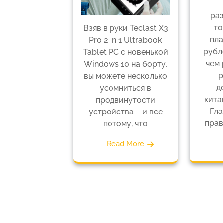
ра
то
Взяв в руки Teclast X3
пла
Pro 2 in 1 Ultrabook
рубл
Tablet PC с новенькой
чем 
Windows 10 на борту,
р
вы можете несколько
д
усомниться в
кита
продвинутости
Гла
устройства – и все
прав
потому, что
Read More