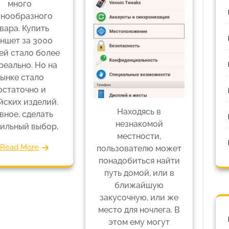
много
знообразного
вара. Купить
ншет за 3000
ей стало более
реально. Но на
ынке стало
остаточно и
йских изделий.
Находясь в
вное, сделать
незнакомой
ильный выбор,
местности,
Read More
пользователю может
понадобиться найти
путь домой, или в
ближайшую
закусочную, или же
место для ночлега. В
этом ему могут