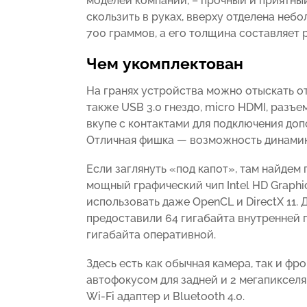
моделей компании, – прочный и приятный
скользить в руках, вверху отделена неб
700 граммов, а его толщина составляет 
Чем укомплектован
На гранях устройства можно отыскать от
также USB 3.0 гнездо, micro HDMI, разъ
вкупе с контактами для подключения до
Отличная фишка — возможность динамик
Если заглянуть «под капот», там найдем 
мощный графический чип Intel HD Graph
использовать даже OpenCL и DirectX 11.
предоставили 64 гигабайта внутренней п
гигабайта оперативной.
Здесь есть как обычная камера, так и фро
автофокусом для задней и 2 мегапикселя
Wi-Fi адаптер и Bluetooth 4.0.