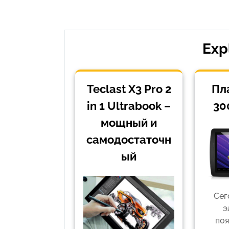
по
запись
записям
Exp
Teclast X3 Pro 2
Пл
in 1 Ultrabook –
30
мощный и
самодостаточн
ый
Сег
э
поя