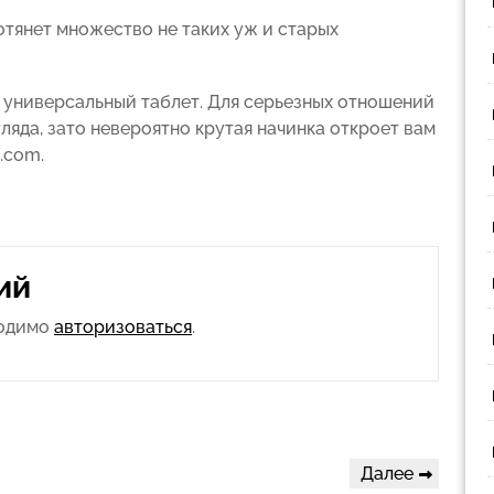
отянет множество не таких уж и старых
 универсальный таблет. Для серьезных отношений
гляда, зато невероятно крутая начинка откроет вам
.com.
ий
ходимо
авторизоваться
.
Следующая
Далее