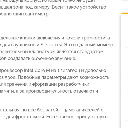
 на ощупь корпус, который точно не будет
ольшая зона под камеру. Весит такое устройство
ровно один сантиметр.
дельные кнопки включения и качели громкости, а
ем для наушников и SD-карты. Это на данный момент
полнительной клавиатуры является стандартом.
ов создавать объемное звучание.
процессор Intel Core M на 1 гигагерц и довольно
ics 5300. Подобные параметры дают возможность
 Для хранения информации разработчики
амяти, а за производительность отвечают 4
нтальная, но все без затей — 5 мегапикселей с
 — для фронтальной. Естественно, присутствуют